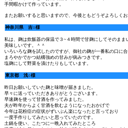
手間暇かけて作っています。
またお願いすると思いますので、今後ともどうぞよろしくお
神奈川県 吉○様
私は、麹は炊飯器の保温で３~４時間で甘麹にしてそのまま
美味しいです。＾＾
いろいろな麹を試したのですが、御社の麹が一番私の口に合
まろやかでかつ結構強めの甘みが病みつきです。
塩麹にして野菜を漬けたりもしています。
東京都 浅○様
昨日お願いしていた麹と味噌が届きました。
早々に送っていただきありがとうございます。
早速麹を使って甘酒を作ってみました。
夫が昨年からよく甘酒を飲むようになったおかげで
今年は花粉症の症状がずいぶん楽になったと言っており
一度手作りしてみたいと思っていたのです。
土鍋を使い、こたつに一晩入れてみたところ