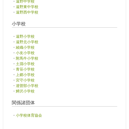
・
遠野中学校
・
遠野東中学校
・
遠野西中学校
小学校
・
遠野小学校
・
遠野北小学校
・
綾織小学校
・
小友小学校
・
附馬牛小学校
・
土淵小学校
・
青笹小学校
・
上郷小学校
・
宮守小学校
・
達曽部小学校
・
鱒沢小学校
関係諸団体
・
小学校体育協会