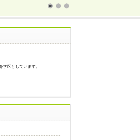
区を学区としています。
。