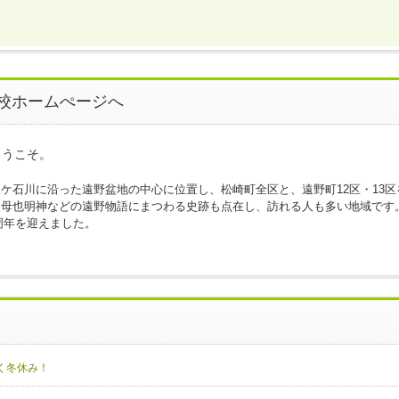
校ホームぺージへ
ようこそ。
ケ石川に沿った遠野盆地の中心に位置し、松崎町全区と、遠野町12区・13
、母也明神などの遠野物語にまつわる史跡も点在し、訪れる人も多い地域です
0周年を迎えました。
く冬休み！