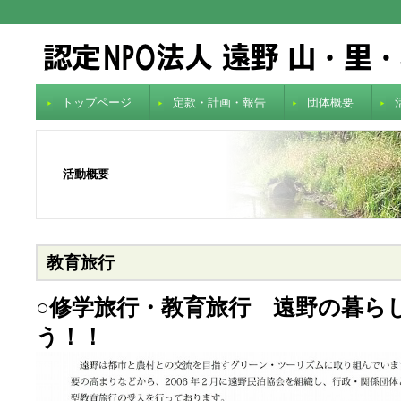
トップページ
定款・計画・報告
団体概要
活動概要
教育旅行
○修学旅行・教育旅行 遠野の暮ら
う！！