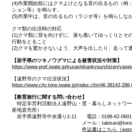
(4)作業開始前にはクマよけとなる音の出るもの（例
ション等）を鳴らす。
(5)作業中は、音の出るもの（ラジオ等）を鳴らしな
クマ類の出没時の対応
(1)クマ類に背を向けずに、落ち着いてゆっくりとそ
行動をとること
(2)クマを驚かさないよう、大声を出したり、走って
【岩手県のツキノワグマによる被害状況や対策】
https://www.pref.iwate.jp/kurashikankyou/shizen/yase
【遠野市のクマ出没状況】
https://www.city.tono.iwate.jp/index.cfm/46,38143,288
【教育旅行に関する問い合わせ】
特定非営利活動法人遠野山・里・暮らしネットワー
産地直売所）
岩手県遠野市中央通り2-11 電話：0198-62-0601 F
メール：tabisan@tono-yamasa
申込書はこちら（wor