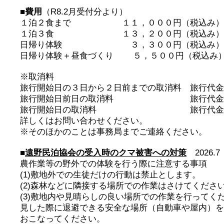
■費用
（R8.2月受付分より）
１泊２食まで １１，０００円（税込み）
１泊３食 １３，２００円（税込み）
日帰り体験 ３，３００円（税込み
日帰り体験＋昼食づくり ５，５００円（税込
※取消料
旅行開始日の３日から２日前までの取消料 旅行代金
旅行開始日前日の取消料 旅行代金の
旅行開始日の取消料 旅行代金の1
詳しくはお問い合わせください。
※そのほかのことは事務局までご連絡ください。
■
遠野民泊協会の受入時のクマ被害への対策
2026.7
農作業等の野外での体験を行う際に注意する事項
(1)敷地外での生徒だけの行動は禁止とします。
(2)森林などに隣接する場所での作業はさけてくださ
(3)敷地内や見晴らしの良い場所での作業を行ってく
見した際に退避できる安全な場所（自動車や屋内）を
おこなってください。