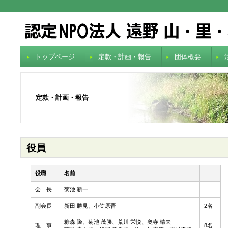
トップページ
定款・計画・報告
団体概要
定款・計画・報告
役員
役職
名前
会 長
菊池 新一
副会長
新田 勝見、小笠原晋
2名
糠森 隆、菊池 茂勝、荒川 栄悦、奥寺 晴夫
理 事
8名