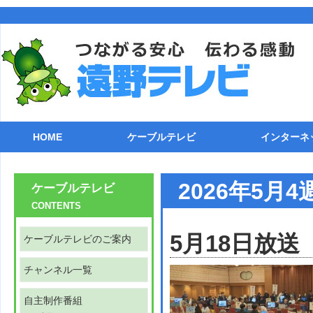
HOME
ケーブルテレビ
インターネ
ケーブルテレビのご案内
チャンネル一覧
自主制作番組
番組表(遠野テレビ11ch)
各種機器との接続
ケーブル電話
ケーブルガイド
トラブルシューティング
ストリーミング
ライブカメラ
接続方法
TCP/IP
メールソフ
FTPクラ
追加オプシ
インターネ
2026年5月
ケーブルテレビ
CONTENTS
5月18日放送
ケーブルテレビのご案内
チャンネル一覧
自主制作番組