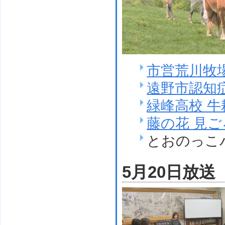
市営荒川牧
遠野市認知
緑峰高校 
藤の花 見
とおのっこ
5月20日放送