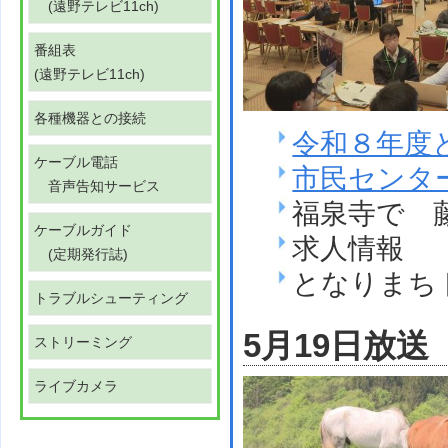
(遠野テレビ11ch)
番組表
(遠野テレビ11ch)
各種機器との接続
令和８年度
ケーブル電話
市民センタ
音声告知サービス
福泉寺で 
ケーブルガイド
求人情報
(定期発行誌)
となりまち
トラブルシューティング
5月19日放送
ストリーミング
ライブカメラ