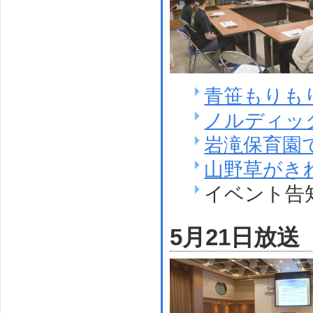
青笹もりも
ノルディッ
岩滝保育園
山野草がき
イベント告
5月21日放送