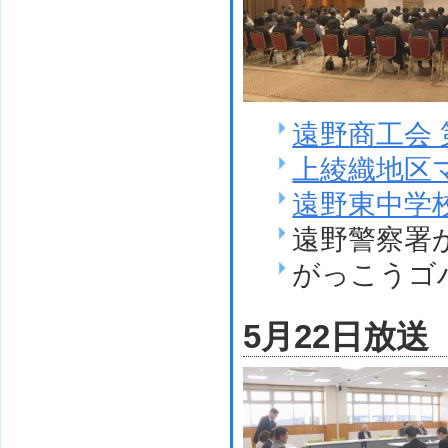
遠野商工会
上綾織地区
遠野東中学
遠野警察署
がっこうゴ
5月22日放送