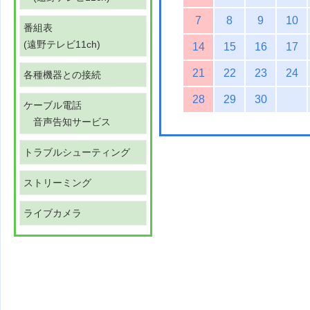
7
8
9
10
番組表
(遠野テレビ11ch)
14
15
16
17
21
22
23
24
各種機器との接続
28
29
30
ケーブル電話
音声告知サービス
トラブルシューティング
ストリーミング
ライブカメラ