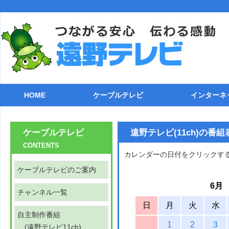
HOME
ケーブルテレビ
インターネ
ケーブルテレビのご案内
チャンネル一覧
自主制作番組
番組表(遠野テレビ11ch)
各種機器との接続
ケーブル電話
トラブルシューティング
ストリーミング
ライブカメラ
接続方法
TCP/IP
メールソフ
FTPクラ
追加オプシ
インターネ
ケーブルテレビ
遠野テレビ(11ch)の番組
CONTENTS
カレンダーの日付をクリックす
ケーブルテレビのご案内
6月
チャンネル一覧
日
月
火
水
自主制作番組
1
2
3
(遠野テレビ11ch)