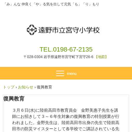
「み」んな 仲良く「や」る気を出して元気「も」「り」もり
TEL.0198-67-2135
〒028-0304 岩手県遠野市宮守町下宮守26-6
【地図】
トップ
›
お知らせ
›
復興教育
復興教育
３月６日(水)に陸前高田市教育員会 金野美惠子先生を講
師にお招きして３～６年生対象の復興教育の特別授業が行
われました。金野先生は、陸前高田市出身の先生で陸前高
田市の防災マイスターとして各学校でご講話されている先