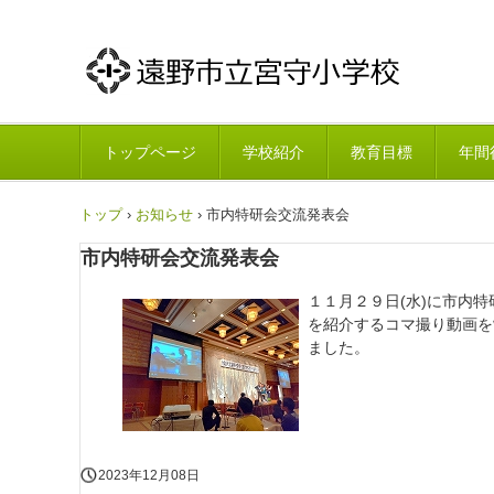
トップページ
学校紹介
教育目標
年間
トップ
›
お知らせ
›
市内特研会交流発表会
市内特研会交流発表会
１１月２９日(水)に市内
を紹介するコマ撮り動画を
ました。
2023年12月08日