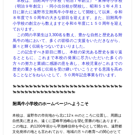
本校は、旧附馬牛小学校（明治７年創立）・東禅寺小学校
（明治９年創立）・同小出分校が閉校し、昭和５１年４月１
日に新たに遠野市立附馬牛小学校として開校して以来、
令和
８年度で５０周年の大きな節目を迎えます。また、旧附馬牛
小学校の創立から数えますと令和６年度に１５０周年を迎え
ております。
この間の卒業生は3,300名を数え、豊かな自然と歴史ある附
馬牛の地において、多くの皆様のご支援をいただきながら、
脈々と輝く伝統をつないでまいりました。
この記念すべき節目に際し、本校の栄光ある歴史を振り返
るとともに、これまで本校の発展に尽力いただいた多くの
方々の努力と業績に感謝の意を表し、本校児童がこれまでの
歴史の重さを感じ伝統を受け継いでいこうとする意識を高め
ることなどをねらいとして、５０周年記念事業を行います。
🐎🐂🐎🐂🐎🐂🐎🐂🐎🐂🐎🐂🐎🐂🐎🐂🐎🐂🐎🐂🐎🐂🐎🐂🐎🐂🐎
🐂🐎🐂🐎🐂🐎🐂🐎🐂🐎🐂🐎🐂🐎🐂🐎
附馬牛小学校のホームページへようこそ
本校は、遠野市の市街地から北に12ｋｍのところに位置し、周囲は
自然美に恵まれ、遠くに霊峰早池峰山を望む景勝の地にあります。
この地は、約1200年前から早池峰信仰を中心として開かれ、遠野郷
文化発祥の地とも言われており、地域の方々の教育への関心がとて