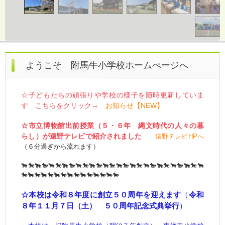
ようこそ 附馬牛小学校ホームぺージへ
☆子どもたちの頑張りや学校の様子を随時更新していま
す こちらをクリック→
お知らせ【NEW】
☆市立博物館出前授業（５・６年 縄文時代の人々の暮
らし）が遠野テレビで紹介されました
遠野テレビHPへ
（６分過ぎから流れます）
🐂🐎🐂🐎🐂🐎🐂🐎🐂🐎🐂🐎🐂🐎🐂🐎🐂🐎🐂🐎🐂🐎🐂🐎🐂🐎🐂
🐎🐂🐎🐂🐎🐂🐎🐂🐎🐂🐎🐂🐎🐂🐎
☆本校は令和８年度に創立５０周年を迎えます
（
令和
８年１１月７日（土） ５０周年記念式典挙行
）