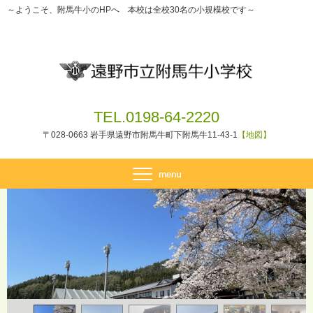
～ようこそ、附馬牛小のHPへ 本校は全校30名の小規模校です～
TEL.0198-64-2220
〒028-0663 岩手県遠野市附馬牛町下附馬牛11-43-1
【地図】