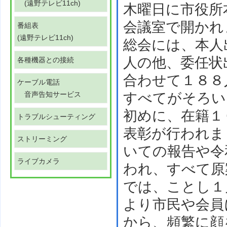
(遠野テレビ11ch)
木曜日に市役所
会議室で開かれ
番組表
(遠野テレビ11ch)
総会には、本人
人の他、委任状
各種機器との接続
合わせて１８８
ケーブル電話
音声告知サービス
すべてがそろい
初めに、在籍１
トラブルシューティング
表彰が行われま
ストリーミング
いての報告や令
ライブカメラ
われ、すべて原
では、ことし１
より市民や会員
から、頻繁に顔