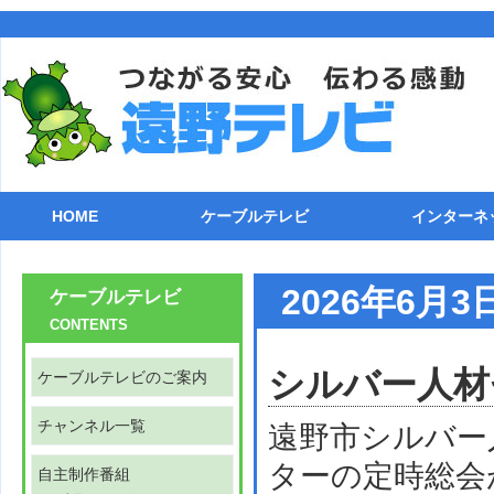
HOME
ケーブルテレビ
インターネ
ケーブルテレビのご案内
チャンネル一覧
自主制作番組
番組表(遠野テレビ11ch)
各種機器との接続
ケーブル電話
トラブルシューティング
ストリーミング
ライブカメラ
接続方法
TCP/IP
メールソフ
FTPクラ
追加オプシ
インターネ
2026年6月
ケーブルテレビ
CONTENTS
シルバー人材
ケーブルテレビのご案内
チャンネル一覧
遠野市シルバー
ターの定時総会
自主制作番組