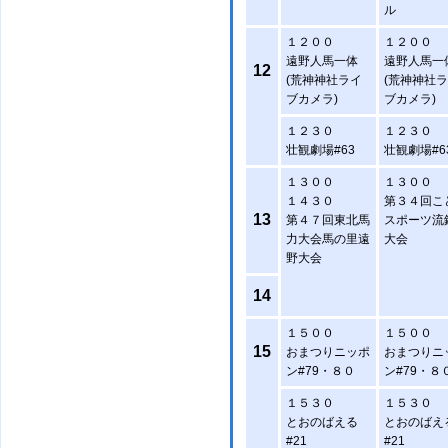
ル
１２００
１２００
遠野人馬一体
遠野人馬一
12
(荒神神社ライ
(荒神神社
ブカメラ)
ブカメラ)
１２３０
１２３０
壮観劇場#63
壮観劇場#6
１３００
１３００
１４３０
第３４回こ
13
第４７回東北馬
スポーツ流
力大会馬の里遠
大会
野大会
14
１５００
１５００
15
おまつりニッポ
おまつりニ
ン#79・８０
ン#79・８
１５３０
１５３０
とおのばえる
とおのばえ
#21
#21