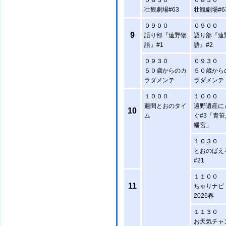
０８３０
０８３０
壮観劇場#63
壮観劇場#6
０９００
０９００
9
語り部『遠野物
語り部『遠
語』#1
語』#2
０９３０
０９３０
５０歳からのカ
５０歳から
ラダメンテ
ラダメンテ
１０００
１０００
週間とおのタイ
遠野遺産に
10
ム
ぐ#3「青笹
幡宮」
１０３０
とおのばえ
#21
１１００
11
ちゃりナビ
2026春
１１３０
お天気チャ