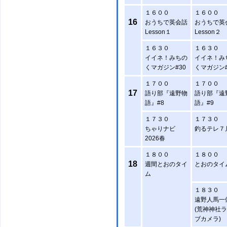
１６００
１６００
16
おうちで英会話
おうちで英
Lesson１
Lesson２
１６３０
１６３０
イイネ！みちの
イイネ！み
くマガジン#30
くマガジン#
１７００
１７００
17
語り部『遠野物
語り部『遠
語』#8
語』#9
１７３０
１７３０
ちゃりナビ
釣るテレ７
2026春
１８００
１８００
18
週間とおのタイ
とおのタイ
ム
１８３０
遠野人馬一
(荒神神社
ブカメラ)