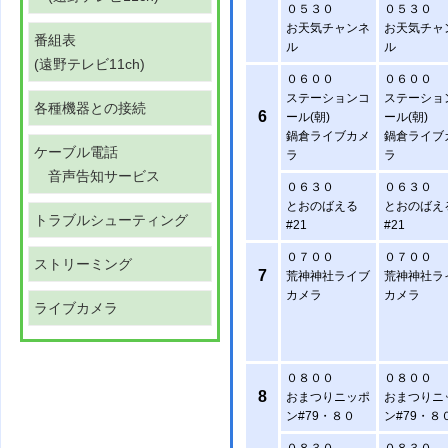
０５３０
０５３０
お天気チャンネ
お天気チャ
番組表
ル
ル
(遠野テレビ11ch)
０６００
０６００
ステーションコ
ステーショ
各種機器との接続
6
ール(朝)
ール(朝)
鍋倉ライブカメ
鍋倉ライブ
ケーブル電話
ラ
ラ
音声告知サービス
０６３０
０６３０
とおのばえる
とおのばえ
トラブルシューティング
#21
#21
０７００
０７００
ストリーミング
7
荒神神社ライブ
荒神神社ラ
カメラ
カメラ
ライブカメラ
０８００
０８００
8
おまつりニッポ
おまつりニ
ン#79・８０
ン#79・８