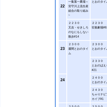
一集落一農場～
とおのタイ
22
宮守川上流生産
組合の取り組み
~
２２３０
２２３０
又吉・せきしろ
壮観劇場#6
のなにもしない
散歩#14
２３００
２３００
23
週間とおのタイ
とおのタイ
ム
２３３０
とおのばえ
#21
２４００
24
とおのタイ
２４３０
ちゃりナビ
カイブ#1
２５００
２５００