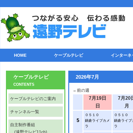
HOME
ケーブルテレビ
インターネ
ケーブルテレビのご案内
チャンネル一覧
自主制作番組
番組表(遠野テレビ11ch)
各種機器との接続
ケーブル電話
トラブルシューティング
ストリーミング
ライブカメラ
接続方法
TCP/IP
メールソフ
FTPクラ
追加オプシ
インターネ
ケーブルテレビ
2026年7月
CONTENTS
←前の週
7月19日
7月20
ケーブルテレビのご案内
日
月
チャンネル一覧
０５１０
０５１０
5
鍋倉ライブカメ
鍋倉ライブ
自主制作番組
ラ
ラ
(遠野テレビ11ch)