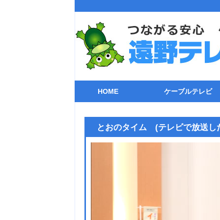
HOME
ケーブルテレビ
ケーブルテレビ
チャンネル一覧
自主制作番組
番組表(遠野テレビ
各種機器との接
ケーブル電話
ケーブルガイド
トラブルシュー
ストリーミング
ライブカメラ
とおのタイム (テレビで放送し