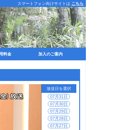
スマートフォン向けサイトは
こちら
用料金
加入のご案内
入金
ーブルテレビ使用料
ンターネットサービス使用料
用可能な金融機関とお支払い方法
サービスエリア・ﾌご案内
加入お申し込み手続き
指定工事店
資料請求
加入金・テレビ使用料
ネット使用料・利用可能金融機関
放送日を選択
07月31日
07月30日
07月29日
07月28日
07月27日