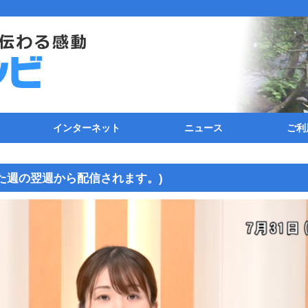
インターネット
ニュース
ご利
のご案内
11ch)
続
ティング
接続方法
TCP/IP(パソコン)の設定
メールソフトの設定
FTPクライアントの設定
追加オプション
回線速度測定
インターネットサポート料金
とおのタイム(ニュース)
動画ニュース
加
ケ
イ
利
た週の翌週から配信されます。)