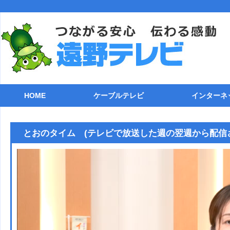
HOME
ケーブルテレビ
インターネ
ケーブルテレビのご案内
チャンネル一覧
自主制作番組
番組表(遠野テレビ11ch)
各種機器との接続
ケーブル電話
ケーブルガイド
トラブルシューティング
ストリーミング
ライブカメラ
接続方法
TCP/IP
メールソフ
FTPクラ
追加オプシ
回線速度測
インターネ
とおのタイム (テレビで放送した週の翌週から配信