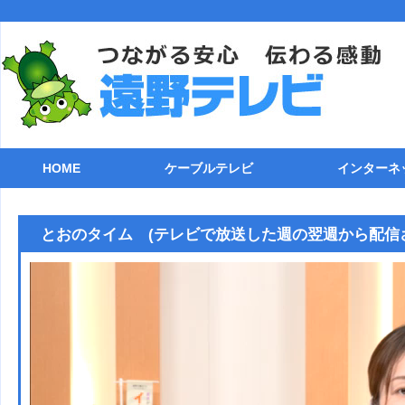
HOME
ケーブルテレビ
インターネ
ケーブルテレビのご案内
チャンネル一覧
自主制作番組
番組表(遠野テレビ11ch)
各種機器との接続
ケーブル電話
ケーブルガイド
トラブルシューティング
ストリーミング
ライブカメラ
接続方法
TCP/IP
メールソフ
FTPクラ
追加オプシ
回線速度測
インターネ
とおのタイム (テレビで放送した週の翌週から配信