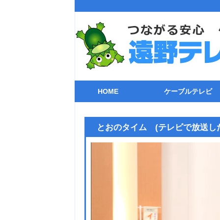
HOME
ケーブルテレビ
ケーブルテレビ
チャンネル一覧
自主制作番組
番組表(遠野テレビ
各種機器との接
ケーブル電話
ケーブルガイド
トラブルシュー
ストリーミング
ライブカメラ
とおのタイム (テレビで放送し