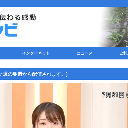
インターネット
ニュース
ご利
のご案内
11ch)
続
ティング
接続方法
TCP/IP(パソコン)の設定
メールソフトの設定
FTPクライアントの設定
追加オプション
回線速度測定
インターネットサポート料金
とおのタイム(ニュース)
動画ニュース
加
ケ
イ
利
た週の翌週から配信されます。)