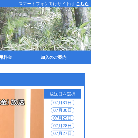
スマートフォン向けサイトは
こちら
用料金
加入のご案内
入金
ーブルテレビ使用料
ンターネットサービス使用料
用可能な金融機関とお支払い方法
サービスエリア・ﾌご案内
加入お申し込み手続き
指定工事店
資料請求
加入金・テレビ使用料
ネット使用料・利用可能金融機関
放送日を選択
07月31日
07月30日
07月29日
07月28日
07月27日