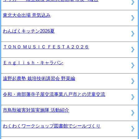
東北大会出場 意気込み
わんぱくキッチン2026夏
ＴＯＮＯ ＭＵＳＩＣ ＦＥＳＴＡ２０２６
Ｅｎｇｌｉｓｈ・キャラバン
遠野起農塾 栽培技術講習会 野菜編
令和・南部藩寺子屋交流事業八戸市との児童交流
市鳥獣被害対策実施隊 活動紹介
わくわくワークショップ図書館でシールづくり