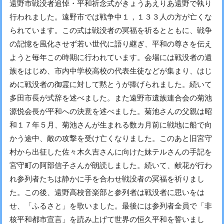
遠野市戦没者追悼・平和祈念式がきょうあえりあ遠野で執り
行われました。遠野市では戦争中１，１３３人の方が亡くな
られています。この式は戦没者の冥福を祈るとともに、戦争
の記憶を風化させず若い世代に語り継ぎ、平和の尊さを伝え
ようと毎年この時期に行われています。会場には戦没者の遺
族をはじめ、市内中学校高校の代表生徒などが集まり、はじ
めに戦没者の御霊に対して黙とうが捧げられました。続いて
多田市長が式辞を述べました。また遠野市遺族連合会の菊池
源悦会長が平和への決意を述べました。菊池さんの父親は昭
和１７年５月、菊池さんが生まれる数カ月前に戦地に船で向
かう途中、敵の攻撃を受け亡くなりました。このあと旧宮守
村から出征した佐々木久吉さんに向けた妹テルさんの手記を
宮守町の阿部信子さんが朗読しました。続いて、献花が行わ
れ参列者たちは静かに手を合わせ戦没者の冥福を祈りまし
た。この後、遠野高校音楽部と参列者は戦没者に思いをは
せ、「ふるさと」を歌いました。最後には参列者全員で「非
核平和都市宣言」を読み上げて世界の恒久平和を誓いまし