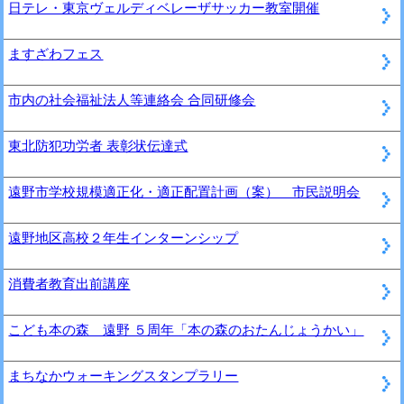
日テレ・東京ヴェルディベレーザサッカー教室開催
ますざわフェス
市内の社会福祉法人等連絡会 合同研修会
東北防犯功労者 表彰状伝達式
遠野市学校規模適正化・適正配置計画（案） 市民説明会
遠野地区高校２年生インターンシップ
消費者教育出前講座
こども本の森 遠野 ５周年「本の森のおたんじょうかい」
まちなかウォーキングスタンプラリー