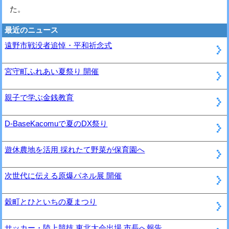
た。
最近のニュース
遠野市戦没者追悼・平和祈念式
宮守町ふれあい夏祭り 開催
親子で学ぶ金銭教育
D-BaseKacomuで夏のDX祭り
遊休農地を活用 採れたて野菜が保育園へ
次世代に伝える原爆パネル展 開催
穀町とひといちの夏まつり
サッカー・陸上競技 東北大会出場 市長へ報告