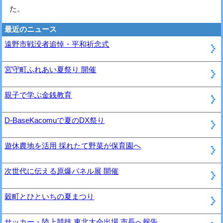
た。
最近のニュース
遠野市戦没者追悼・平和祈念式
宮守町ふれあい夏祭り 開催
親子で学ぶ金銭教育
D-BaseKacomuで夏のDX祭り
遊休農地を活用 採れたて野菜が保育園へ
次世代に伝える原爆パネル展 開催
穀町とひといちの夏まつり
サッカー・陸上競技 東北大会出場 市長へ報告