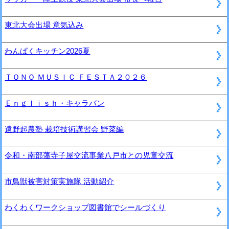
東北大会出場 意気込み
わんぱくキッチン2026夏
ＴＯＮＯ ＭＵＳＩＣ ＦＥＳＴＡ２０２６
Ｅｎｇｌｉｓｈ・キャラバン
遠野起農塾 栽培技術講習会 野菜編
令和・南部藩寺子屋交流事業八戸市との児童交流
市鳥獣被害対策実施隊 活動紹介
わくわくワークショップ図書館でシールづくり