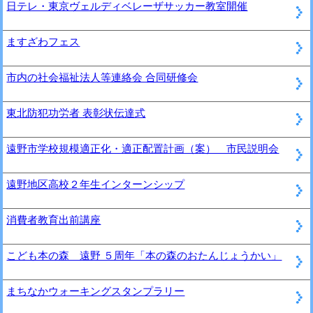
日テレ・東京ヴェルディベレーザサッカー教室開催
ますざわフェス
市内の社会福祉法人等連絡会 合同研修会
東北防犯功労者 表彰状伝達式
遠野市学校規模適正化・適正配置計画（案） 市民説明会
遠野地区高校２年生インターンシップ
消費者教育出前講座
こども本の森 遠野 ５周年「本の森のおたんじょうかい」
まちなかウォーキングスタンプラリー