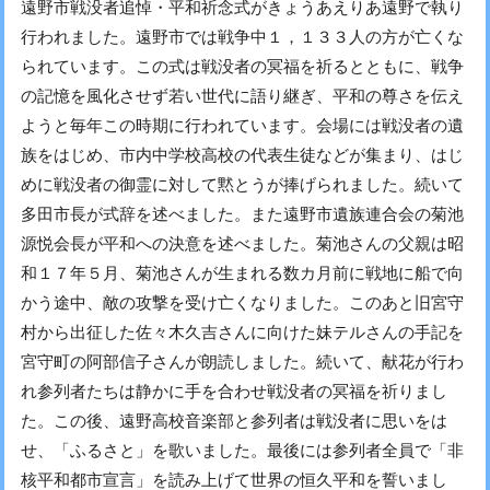
遠野市戦没者追悼・平和祈念式がきょうあえりあ遠野で執り
行われました。遠野市では戦争中１，１３３人の方が亡くな
られています。この式は戦没者の冥福を祈るとともに、戦争
の記憶を風化させず若い世代に語り継ぎ、平和の尊さを伝え
ようと毎年この時期に行われています。会場には戦没者の遺
族をはじめ、市内中学校高校の代表生徒などが集まり、はじ
めに戦没者の御霊に対して黙とうが捧げられました。続いて
多田市長が式辞を述べました。また遠野市遺族連合会の菊池
源悦会長が平和への決意を述べました。菊池さんの父親は昭
和１７年５月、菊池さんが生まれる数カ月前に戦地に船で向
かう途中、敵の攻撃を受け亡くなりました。このあと旧宮守
村から出征した佐々木久吉さんに向けた妹テルさんの手記を
宮守町の阿部信子さんが朗読しました。続いて、献花が行わ
れ参列者たちは静かに手を合わせ戦没者の冥福を祈りまし
た。この後、遠野高校音楽部と参列者は戦没者に思いをは
せ、「ふるさと」を歌いました。最後には参列者全員で「非
核平和都市宣言」を読み上げて世界の恒久平和を誓いまし