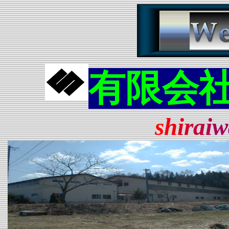
有限会
s
h
i
r
a
i
w