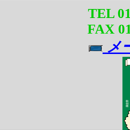
TEL 01
FAX 01
メ