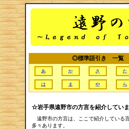
◎標準語引き 一覧
あ
か
さ
た
は
ま
や
ら
☆岩手県遠野市の方言を紹介してい
遠野市の方言は、ここで紹介している
多々あります。