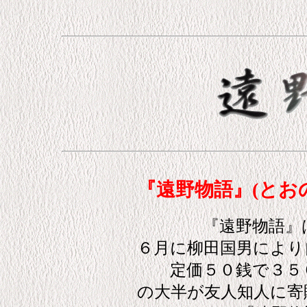
『遠野物語』(とお
『遠野物語』
６月に柳田国男により
定価５０銭で３５０
の大半が友人知人に寄