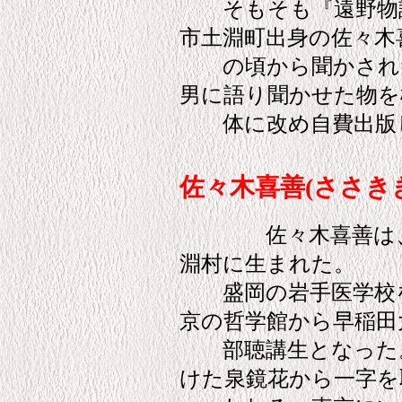
そもそも『遠野物語
市土淵町出身の佐々木
の頃から聞かされた
男に語り聞かせた物を
体に改め自費出版
佐々木喜善(ささき
佐々木喜善は、明
淵村に生まれた。
盛岡の岩手医学校を
京の哲学館から早稲田
部聴講生となった。
けた泉鏡花から一字を