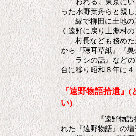
われる。東京にいる
った水野葉舟らと親し
縁で柳田に土地の話
く遠野に戻り土淵村の
村長なども務めたが
から『聴耳草紙』『奥
ラシの話』などの著
台に移り昭和８年に４
『遠野物語拾遺』
い)
『遠野物語拾遺
れた『遠野物語』の増