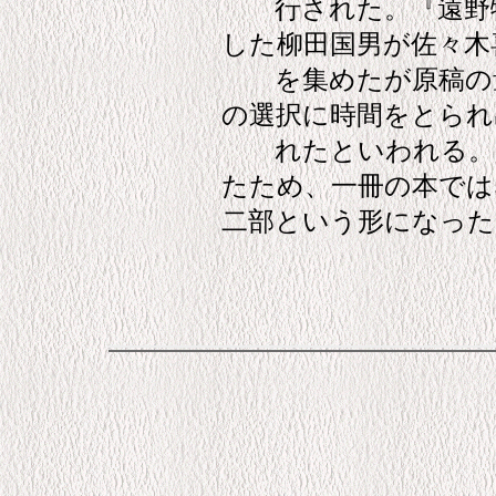
行された。『遠野物
した柳田国男が佐々木
を集めたが原稿の量
の選択に時間をとられ
れたといわれる。そ
たため、一冊の本で
二部という形になった